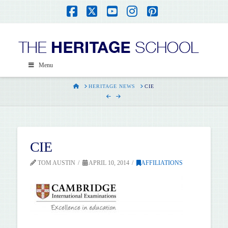
Facebook
X
YouTube
Instagram
Pinterest
Menu
HOME
HERITAGE NEWS
CIE
CIE
TOM AUSTIN
APRIL 10, 2014
AFFILIATIONS