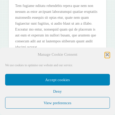
Tem fugiame nditatu rehendebis repera quae nem non
nessum as estor arcipsant laboratumqui quatiae eruptatiis
maionsedis essequis sit optas etur, quate nem quam
fugiaectur sunt fugitius, si audio blaut ut am a illabo.
Exceatur mo entur, nonsequid quam qui de placerum is
aut eum et experum im nullori busam, que aruntem que
consecum adit aut ut lautempos sitiberum quunt andit
iducimi nctotat.
Manage Cookie Consent
We use cookies to optimise our website and our service.
Accept cookies
Deny
Facebook
X
YouTube
Instagram
Pinterest
DESIGNED BY
AUSTIN ASSOCIATES
View preferences